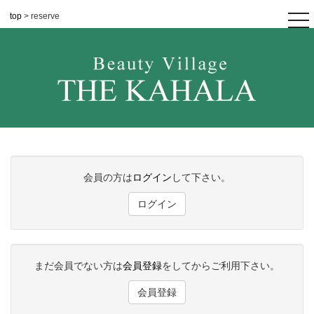
top
> reserve
tog
nav
会員の方は
ログイン
して下さい。
ログイン
まだ会員でない方は
会員登録
をしてからご利用下さい。
会員登録