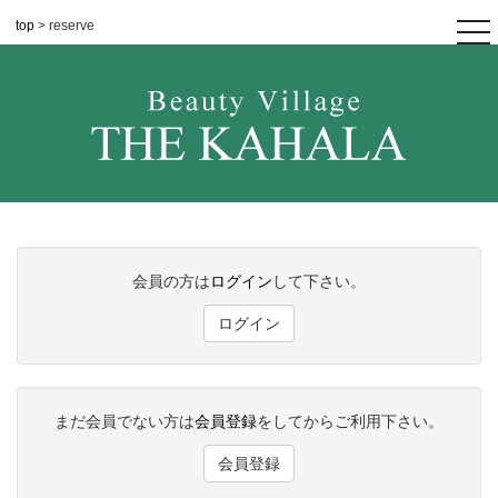
top
> reserve
tog
nav
会員の方は
ログイン
して下さい。
ログイン
まだ会員でない方は
会員登録
をしてからご利用下さい。
会員登録