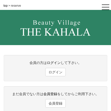
top
> reserve
tog
nav
会員の方は
ログイン
して下さい。
ログイン
まだ会員でない方は
会員登録
をしてからご利用下さい。
会員登録