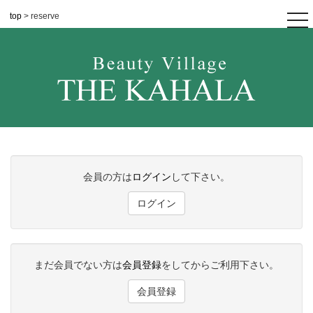
top
> reserve
tog
nav
会員の方は
ログイン
して下さい。
ログイン
まだ会員でない方は
会員登録
をしてからご利用下さい。
会員登録