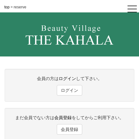
top
> reserve
tog
nav
会員の方は
ログイン
して下さい。
ログイン
まだ会員でない方は
会員登録
をしてからご利用下さい。
会員登録