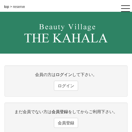
top
> reserve
tog
nav
会員の方は
ログイン
して下さい。
ログイン
まだ会員でない方は
会員登録
をしてからご利用下さい。
会員登録