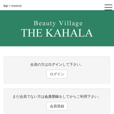
top
> reserve
tog
nav
会員の方は
ログイン
して下さい。
ログイン
まだ会員でない方は
会員登録
をしてからご利用下さい。
会員登録