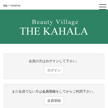
top
> reserve
tog
nav
会員の方は
ログイン
して下さい。
ログイン
まだ会員でない方は
会員登録
をしてからご利用下さい。
会員登録