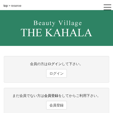
top
> reserve
tog
nav
会員の方は
ログイン
して下さい。
ログイン
まだ会員でない方は
会員登録
をしてからご利用下さい。
会員登録