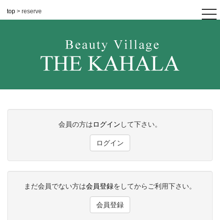
top
> reserve
tog
nav
会員の方は
ログイン
して下さい。
ログイン
まだ会員でない方は
会員登録
をしてからご利用下さい。
会員登録