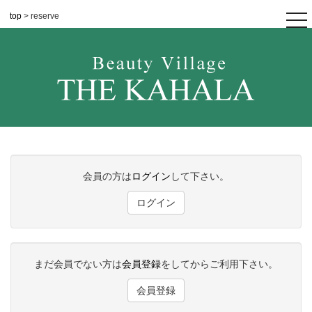
top
> reserve
tog
nav
会員の方は
ログイン
して下さい。
ログイン
まだ会員でない方は
会員登録
をしてからご利用下さい。
会員登録