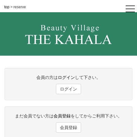
top
> reserve
tog
nav
会員の方は
ログイン
して下さい。
ログイン
まだ会員でない方は
会員登録
をしてからご利用下さい。
会員登録