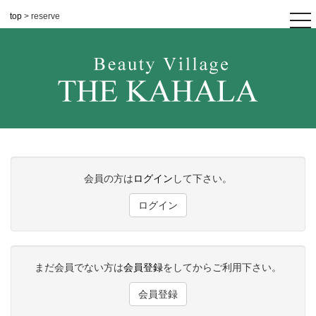
top
> reserve
tog
nav
会員の方は
ログイン
して下さい。
ログイン
まだ会員でない方は
会員登録
をしてからご利用下さい。
会員登録