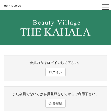
top
> reserve
tog
nav
会員の方は
ログイン
して下さい。
ログイン
まだ会員でない方は
会員登録
をしてからご利用下さい。
会員登録