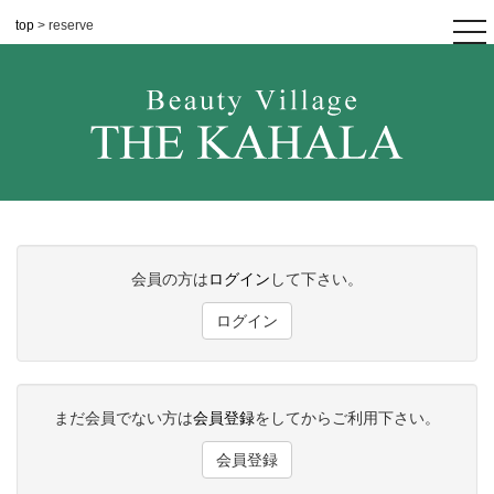
top
> reserve
tog
nav
会員の方は
ログイン
して下さい。
ログイン
まだ会員でない方は
会員登録
をしてからご利用下さい。
会員登録