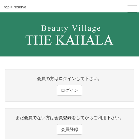
top
> reserve
tog
nav
会員の方は
ログイン
して下さい。
ログイン
まだ会員でない方は
会員登録
をしてからご利用下さい。
会員登録