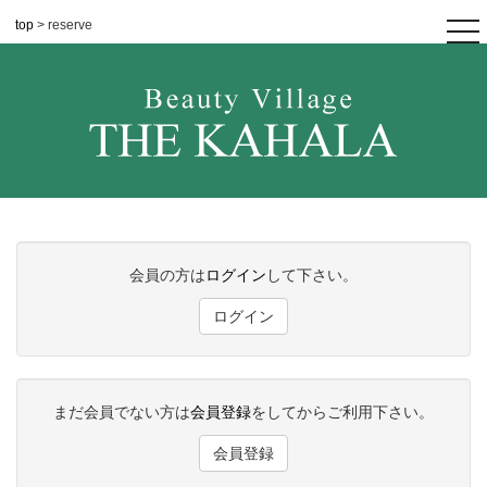
top
> reserve
tog
nav
会員の方は
ログイン
して下さい。
ログイン
まだ会員でない方は
会員登録
をしてからご利用下さい。
会員登録