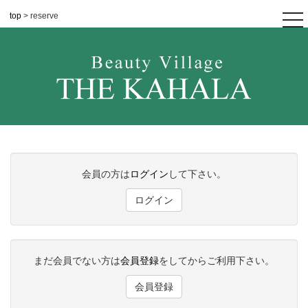
top
> reserve
tog
nav
会員の方は
ログイン
して下さい。
ログイン
まだ会員でない方は
会員登録
をしてからご利用下さい。
会員登録