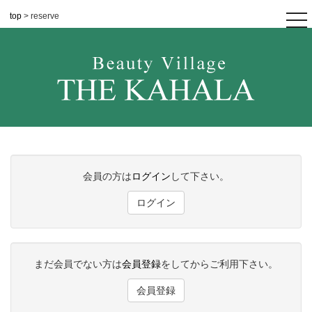
top
> reserve
tog
nav
会員の方は
ログイン
して下さい。
ログイン
まだ会員でない方は
会員登録
をしてからご利用下さい。
会員登録