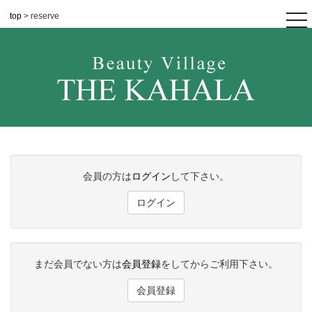
top
> reserve
tog
nav
会員の方は
ログイン
して下さい。
ログイン
まだ会員でない方は
会員登録
をしてからご利用下さい。
会員登録