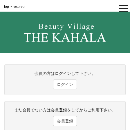
top
> reserve
tog
nav
会員の方は
ログイン
して下さい。
ログイン
まだ会員でない方は
会員登録
をしてからご利用下さい。
会員登録