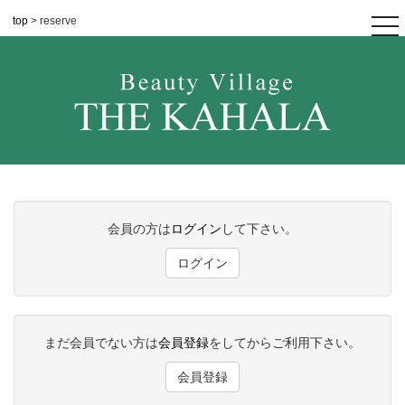
top
> reserve
tog
nav
会員の方は
ログイン
して下さい。
ログイン
まだ会員でない方は
会員登録
をしてからご利用下さい。
会員登録