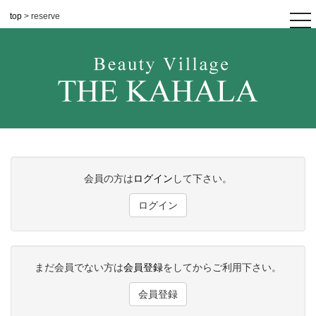
top
> reserve
tog
nav
会員の方は
ログイン
して下さい。
ログイン
まだ会員でない方は
会員登録
をしてからご利用下さい。
会員登録