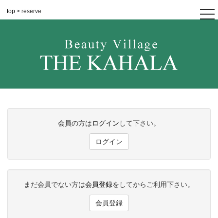
top
> reserve
tog
nav
会員の方は
ログイン
して下さい。
ログイン
まだ会員でない方は
会員登録
をしてからご利用下さい。
会員登録