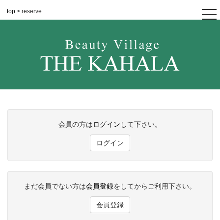
top
> reserve
tog
nav
会員の方は
ログイン
して下さい。
ログイン
まだ会員でない方は
会員登録
をしてからご利用下さい。
会員登録