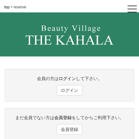
top
> reserve
tog
nav
会員の方は
ログイン
して下さい。
ログイン
まだ会員でない方は
会員登録
をしてからご利用下さい。
会員登録