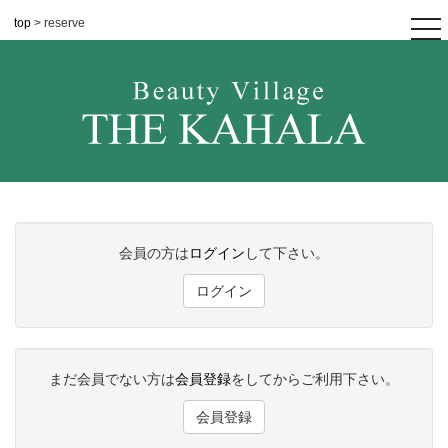
top
> reserve
tog
nav
会員の方は
ログイン
して下さい。
ログイン
まだ会員でない方は
会員登録
をしてからご利用下さい。
会員登録