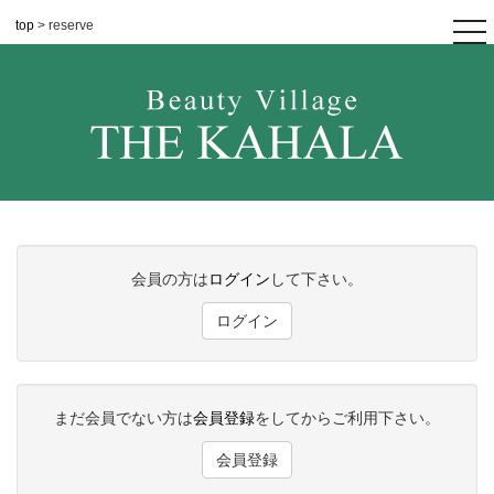
top
> reserve
tog
nav
会員の方は
ログイン
して下さい。
ログイン
まだ会員でない方は
会員登録
をしてからご利用下さい。
会員登録