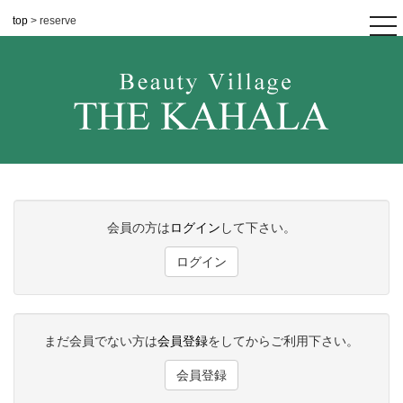
top
> reserve
tog
nav
会員の方は
ログイン
して下さい。
ログイン
まだ会員でない方は
会員登録
をしてからご利用下さい。
会員登録