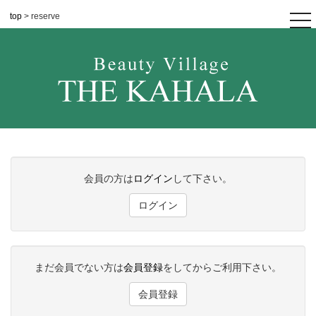
top
> reserve
tog
nav
会員の方は
ログイン
して下さい。
ログイン
まだ会員でない方は
会員登録
をしてからご利用下さい。
会員登録