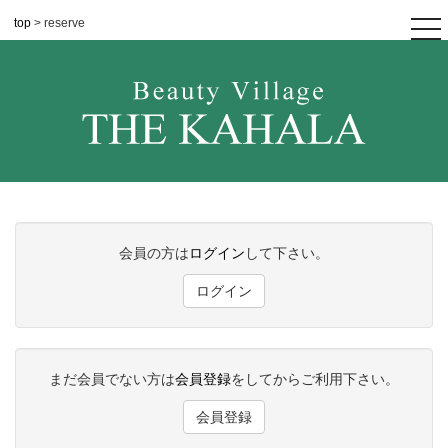
top
> reserve
tog
nav
会員の方は
ログイン
して下さい。
ログイン
まだ会員でない方は
会員登録
をしてからご利用下さい。
会員登録