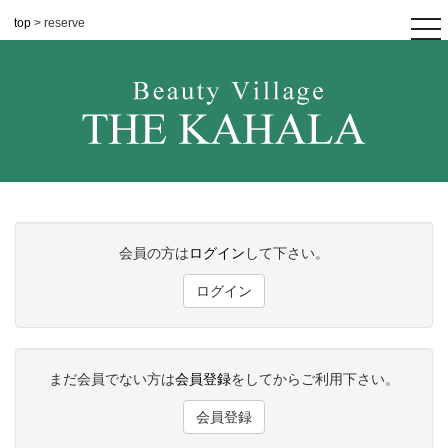
top
> reserve
tog
nav
会員の方は
ログイン
して下さい。
ログイン
まだ会員でない方は
会員登録
をしてからご利用下さい。
会員登録