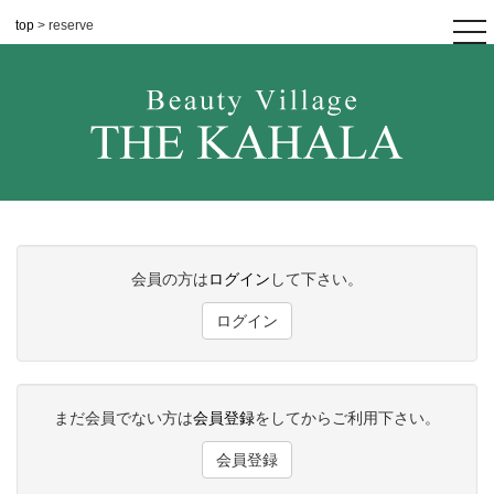
top
> reserve
tog
nav
会員の方は
ログイン
して下さい。
ログイン
まだ会員でない方は
会員登録
をしてからご利用下さい。
会員登録