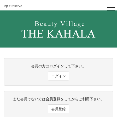
top
> reserve
tog
nav
会員の方は
ログイン
して下さい。
ログイン
まだ会員でない方は
会員登録
をしてからご利用下さい。
会員登録