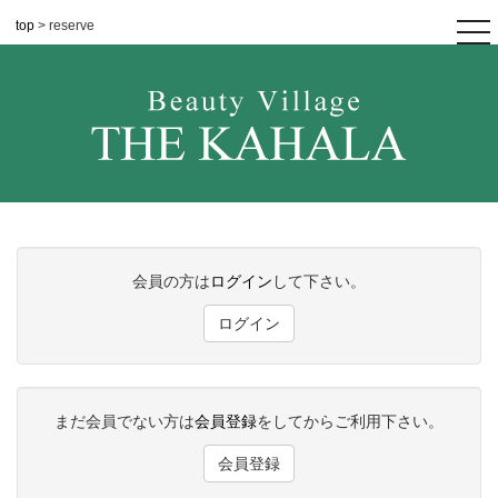
top
> reserve
tog
nav
会員の方は
ログイン
して下さい。
ログイン
まだ会員でない方は
会員登録
をしてからご利用下さい。
会員登録