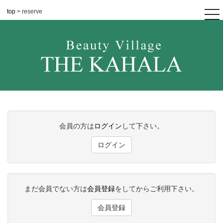
top
> reserve
tog
nav
会員の方は
ログイン
して下さい。
ログイン
まだ会員でない方は
会員登録
をしてからご利用下さい。
会員登録