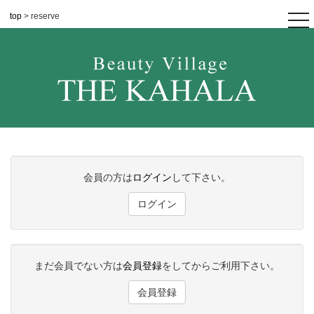
top
> reserve
tog
nav
会員の方は
ログイン
して下さい。
ログイン
まだ会員でない方は
会員登録
をしてからご利用下さい。
会員登録