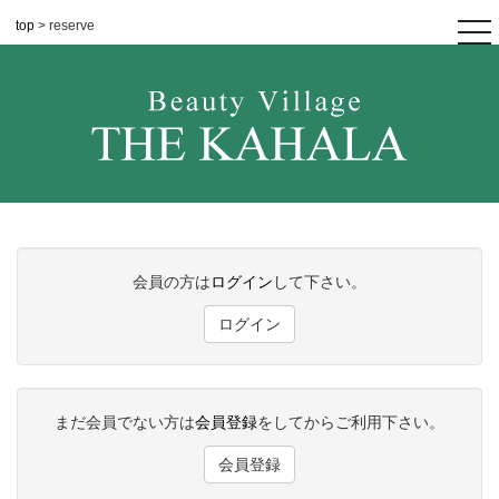
top
> reserve
tog
nav
会員の方は
ログイン
して下さい。
ログイン
まだ会員でない方は
会員登録
をしてからご利用下さい。
会員登録