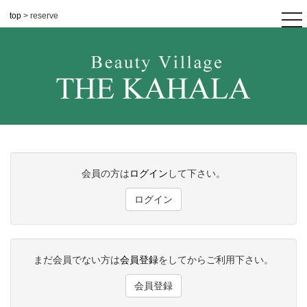
top
> reserve
tog
nav
会員の方は
ログイン
して下さい。
ログイン
まだ会員でない方は
会員登録
をしてからご利用下さい。
会員登録