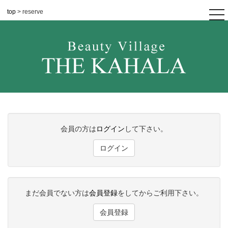
top
> reserve
tog
nav
会員の方は
ログイン
して下さい。
ログイン
まだ会員でない方は
会員登録
をしてからご利用下さい。
会員登録