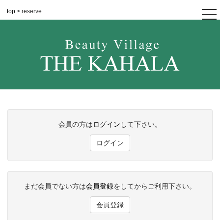
top
> reserve
tog
nav
会員の方は
ログイン
して下さい。
ログイン
まだ会員でない方は
会員登録
をしてからご利用下さい。
会員登録