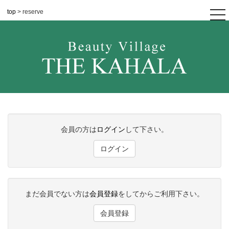
top
> reserve
tog
nav
会員の方は
ログイン
して下さい。
ログイン
まだ会員でない方は
会員登録
をしてからご利用下さい。
会員登録