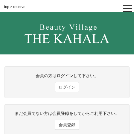
top
> reserve
tog
nav
会員の方は
ログイン
して下さい。
ログイン
まだ会員でない方は
会員登録
をしてからご利用下さい。
会員登録