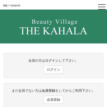
top
> reserve
tog
nav
会員の方は
ログイン
して下さい。
ログイン
まだ会員でない方は
会員登録
をしてからご利用下さい。
会員登録