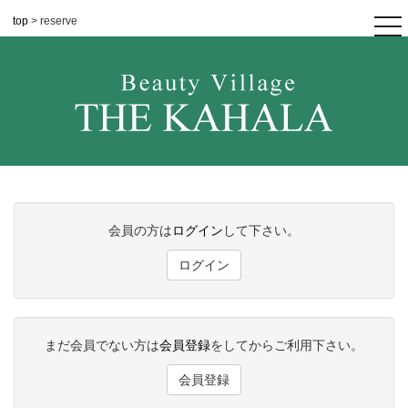
top
> reserve
tog
nav
会員の方は
ログイン
して下さい。
ログイン
まだ会員でない方は
会員登録
をしてからご利用下さい。
会員登録