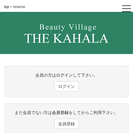
top
> reserve
tog
nav
会員の方は
ログイン
して下さい。
ログイン
まだ会員でない方は
会員登録
をしてからご利用下さい。
会員登録