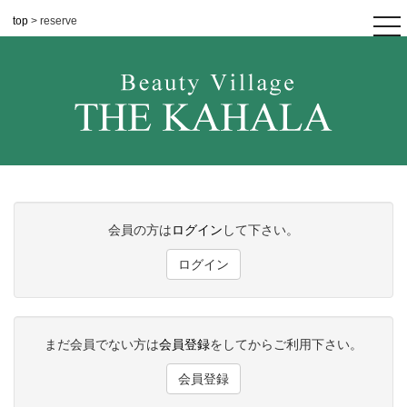
top
> reserve
tog
nav
会員の方は
ログイン
して下さい。
ログイン
まだ会員でない方は
会員登録
をしてからご利用下さい。
会員登録