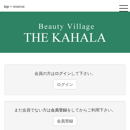
top
> reserve
tog
nav
会員の方は
ログイン
して下さい。
ログイン
まだ会員でない方は
会員登録
をしてからご利用下さい。
会員登録