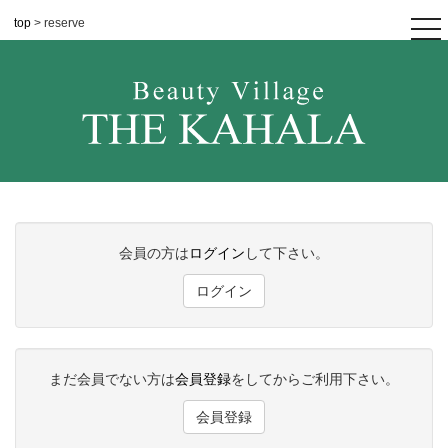
top
> reserve
tog
nav
会員の方は
ログイン
して下さい。
ログイン
まだ会員でない方は
会員登録
をしてからご利用下さい。
会員登録