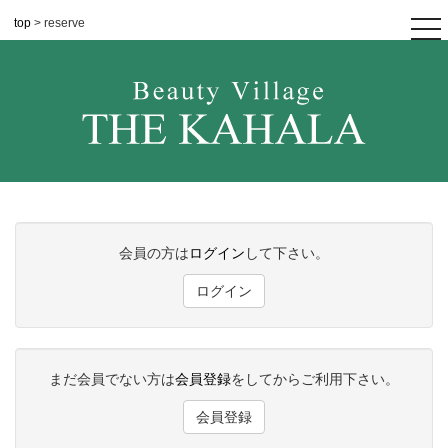
top
> reserve
tog
nav
会員の方は
ログイン
して下さい。
ログイン
まだ会員でない方は
会員登録
をしてからご利用下さい。
会員登録